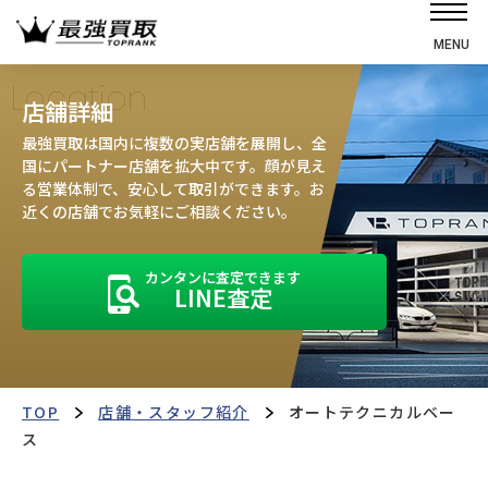
MENU
ホーム
Location
店舗詳細
選ばれる理由
最強買取は国内に複数の実店舗を展開し、全
高価買取の仕組み
国にパートナー店舗を拡大中です。顔が見え
る営業体制で、安心して取引ができます。お
売却の流れ
近くの店舗でお気軽にご相談ください。
買取強化車
カンタンに査定できます
買取実績
LINE査定
お客様の声
店舗・スタッフ紹介
運営会社
最強買取マガジン
TOP
店舗・スタッフ紹介
オートテクニカルベー
ス