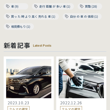
車 (9)
走行 距離 が 多い 車 (1)
買取 (28)
買っ た 時 より 高く 売れる 車 (1)
自分 の 車 の 値段 (1)
相見積もり (1)
新着記事
Latest Posts
2023.10.23
2022.12.26
クルマの雑学
クルマの雑学