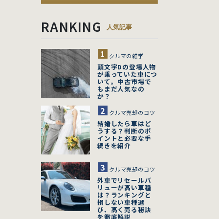
RANKING
人気記事
クルマの雑学
頭文字Dの登場人物
が乗っていた車につ
いて。中古市場で
もまだ人気なの
か？
クルマ売却のコツ
結婚したら車はど
うする？判断のポ
イントと必要な手
続きを紹介
クルマ売却のコツ
外車でリセールバ
リューが高い車種
は？ランキングと
損しない車種選
び、高く売る秘訣
を徹底解説