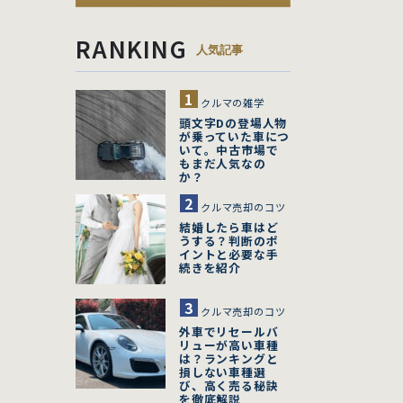
RANKING
人気記事
クルマの雑学
頭文字Dの登場人物
が乗っていた車につ
いて。中古市場で
もまだ人気なの
か？
クルマ売却のコツ
結婚したら車はど
うする？判断のポ
イントと必要な手
続きを紹介
クルマ売却のコツ
外車でリセールバ
リューが高い車種
は？ランキングと
損しない車種選
び、高く売る秘訣
を徹底解説