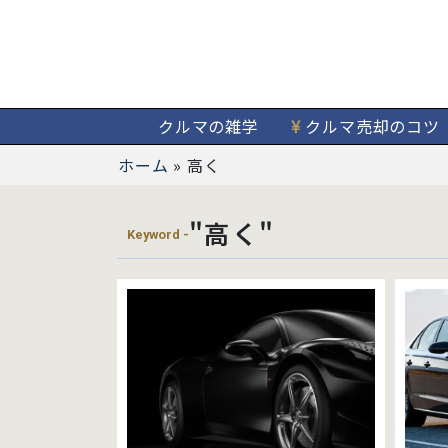
クルマの雑学
クルマ売却のコツ
ホーム
»
高く
"高く"
Keyword -