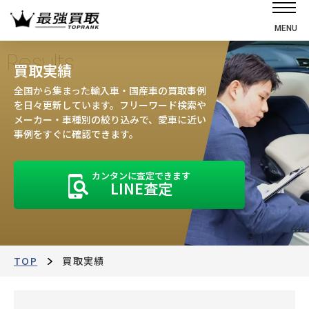
MENU
ホーム
Results
買取実績
選ばれる理由
全国から集まった輸入車・国産車の買取事例
高価買取の仕組み
を日々更新しています。フリーワード検索や
メーカー・車種別の絞り込みで、愛車に近い
売却の流れ
事例をすぐに確認できます。
買取強化車
カンタンに査定できます
買取実績
LINE査定
お客様の声
店舗・スタッフ紹介
運営会社
最強買取マガジン
TOP
買取実績