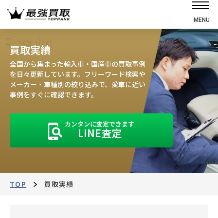
MENU
ホーム
Results
買取実績
選ばれる理由
全国から集まった輸入車・国産車の買取事例
高価買取の仕組み
を日々更新しています。フリーワード検索や
メーカー・車種別の絞り込みで、愛車に近い
売却の流れ
事例をすぐに確認できます。
買取強化車
カンタンに査定できます
買取実績
LINE査定
お客様の声
店舗・スタッフ紹介
運営会社
最強買取マガジン
TOP
買取実績