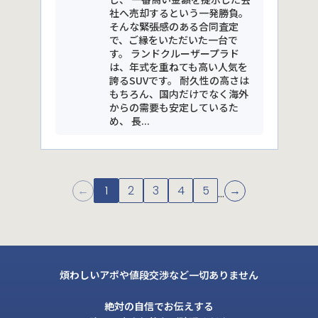
社へ売却するという一発勝負。
そんな緊張感のある合同査定
で、ご縁をいただいた一台で
す。 ランドクルーザープラド
は、年式を重ねても高い人気を
誇るSUVです。 耐久性の高さは
もちろん、国内だけでなく海外
からの需要も安定しているた
め、 長...
←
1
2
3
4
5
→
...
煩わしいアポや値段交渉など一切ありません
絶対の自信でお伝えする