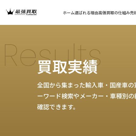
ホーム
選ばれる理由
高価買取の仕組み
売
Results
買取実績
全国から集まった輸入車・国産車の
ーワード検索やメーカー・車種別の
確認できます。