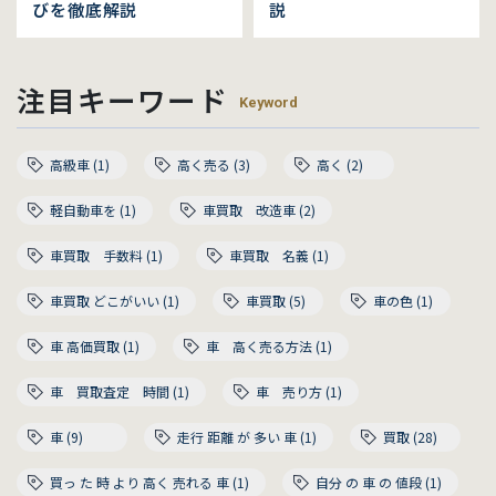
びを徹底解説
説
注目キーワード
Keyword
高級車 (1)
高く売る (3)
高く (2)
軽自動車を (1)
車買取 改造車 (2)
車買取 手数料 (1)
車買取 名義 (1)
車買取 どこがいい (1)
車買取 (5)
車の色 (1)
車 高価買取 (1)
車 高く売る方法 (1)
車 買取査定 時間 (1)
車 売り方 (1)
車 (9)
走行 距離 が 多い 車 (1)
買取 (28)
買っ た 時 より 高く 売れる 車 (1)
自分 の 車 の 値段 (1)