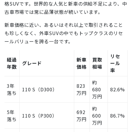
格SUVです。世界的な人気と新車の供給不足により、中
古車市場では常に品薄状態が続いています。
新車価格に近い、あるいはそれ以上で取引されること
も珍しくなく、外車SUVの中でもトップクラスのリセ
ールバリューを誇る一台です。
リセ
経過
新車
買取
グレード
ール
年数
価格
相場
率
約
3年
823
110 S（D300）
680
82.6%
落ち
万円
万円
約
5年
692
110 S（P300）
600
86.7%
落ち
万円
万円