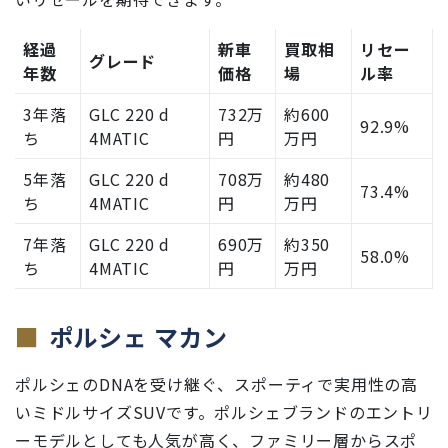
経過
新車
買取相
リセー
グレード
年数
価格
場
ル率
3年落
GLC 220 d
732万
約600
92.9%
ち
4MATIC
円
万円
5年落
GLC 220 d
708万
約480
73.4%
ち
4MATIC
円
万円
7年落
GLC 220 d
690万
約350
58.0%
ち
4MATIC
円
万円
ポルシェ マカン
ポルシェのDNAを受け継ぐ、スポーティで実用性の高
いミドルサイズSUVです。ポルシェブランドのエントリ
ーモデルとしても人気が高く、ファミリー層からスポ