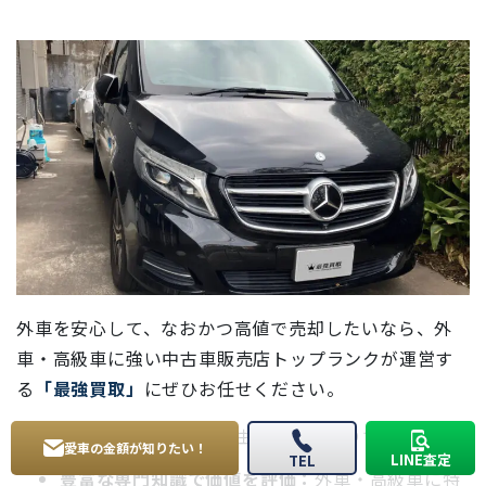
外車を安心して、なおかつ高値で売却したいなら、外
車・高級車に強い中古車販売店トップランクが運営す
る
「最強買取」
にぜひお任せください。
最強買取をおすすめする理由は以下の通りです。
愛車の金額が知りたい！
LINE査定
TEL
豊富な専門知識で価値を評価：
外車・高級車に特