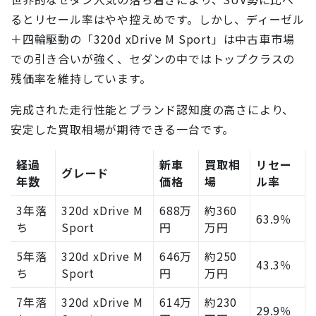
るとリセール率はやや控えめです。しかし、ディーゼル
＋四輪駆動の「320d xDrive M Sport」は中古車市場
での引き合いが強く、セダンの中ではトップクラスの
残価率を維持しています。
完成された走行性能とブランド認知度の高さにより、
安定した買取相場が期待できる一台です。
経過
新車
買取相
リセー
グレード
年数
価格
場
ル率
3年落
320d xDrive M
688万
約360
63.9％
ち
Sport
円
万円
5年落
320d xDrive M
646万
約250
43.3％
ち
Sport
円
万円
7年落
320d xDrive M
614万
約230
29.9％