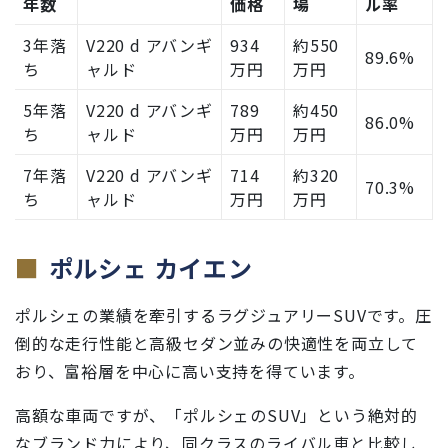
年数
価格
場
ル率
3年落
V220 d アバンギ
934
約550
89.6%
ち
ャルド
万円
万円
5年落
V220 d アバンギ
789
約450
86.0%
ち
ャルド
万円
万円
7年落
V220 d アバンギ
714
約320
70.3%
ち
ャルド
万円
万円
ポルシェ カイエン
ポルシェの業績を牽引するラグジュアリーSUVです。圧
倒的な走行性能と高級セダン並みの快適性を両立して
おり、富裕層を中心に高い支持を得ています。
高額な車両ですが、「ポルシェのSUV」という絶対的
なブランド力により、同クラスのライバル車と比較し