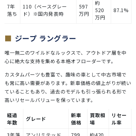
約
7年
110（ベースグレー
597
520
87.1%
落ち
ド）※国内発表時
万円
万円
ジープ ラングラー
唯一無二のワイルドなルックスで、アウトドア層を中
心に絶大な支持を集める本格オフローダーです。
カスタムパーツも豊富で、趣味の車として中古市場で
も常に高い需要があります。新車価格の値上がりが続い
ていることもあり、過去のモデルも引っ張られる形で
高いリセールバリューを保っています。
経過
新車
買取相
リセー
グレード
年数
価格
場
ル率
3年落
アンリミテッド
799
約420