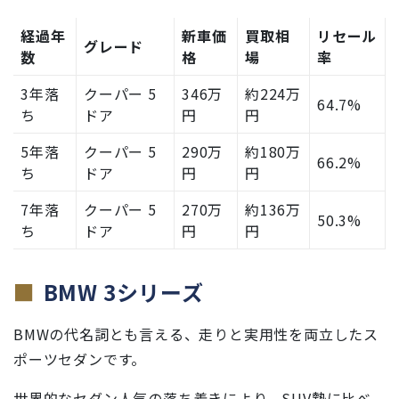
経過年
新車価
買取相
リセール
グレード
数
格
場
率
3年落
クーパー 5
346万
約224万
64.7%
ち
ドア
円
円
5年落
クーパー 5
290万
約180万
66.2%
ち
ドア
円
円
7年落
クーパー 5
270万
約136万
50.3%
ち
ドア
円
円
BMW 3シリーズ
BMWの代名詞とも言える、走りと実用性を両立したス
ポーツセダンです。
世界的なセダン人気の落ち着きにより、SUV勢に比べ