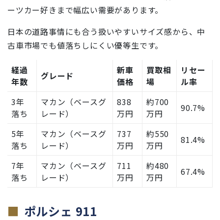
ーツカー好きまで幅広い需要があります。
日本の道路事情にも合う扱いやすいサイズ感から、中
古車市場でも値落ちしにくい優等生です。
経過
新車
買取相
リセー
グレード
年数
価格
場
ル率
3年
マカン（ベースグ
838
約700
90.7%
落ち
レード）
万円
万円
5年
マカン（ベースグ
737
約550
81.4%
落ち
レード）
万円
万円
7年
マカン（ベースグ
711
約480
67.4%
落ち
レード）
万円
万円
ポルシェ 911