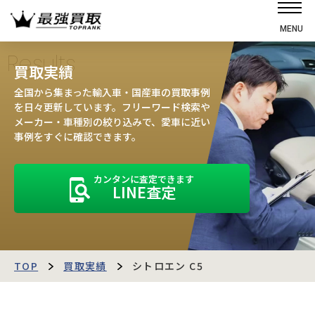
MENU
ホーム
Results
買取実績
選ばれる理由
全国から集まった輸入車・国産車の買取事例
高価買取の仕組み
を日々更新しています。フリーワード検索や
メーカー・車種別の絞り込みで、愛車に近い
売却の流れ
事例をすぐに確認できます。
買取強化車
カンタンに査定できます
買取実績
LINE査定
お客様の声
店舗・スタッフ紹介
運営会社
最強買取マガジン
TOP
買取実績
シトロエン C5