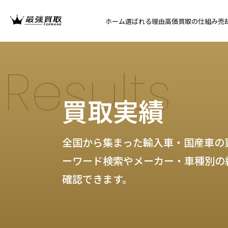
ホーム
選ばれる理由
高価買取の仕組み
売
Results
買取実績
全国から集まった輸入車・国産車の
ーワード検索やメーカー・車種別の
確認できます。