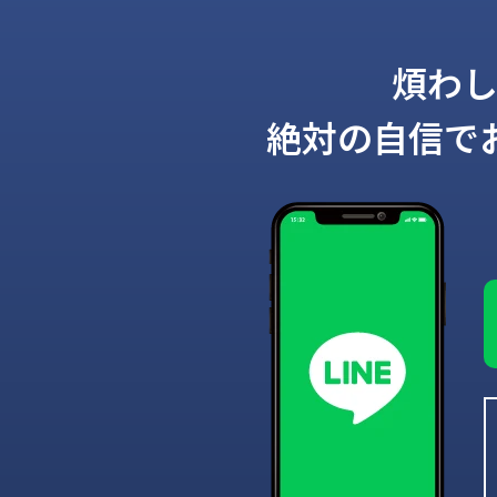
煩わ
絶対の自信で