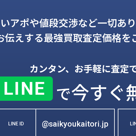
しいアポや値段交渉など一切あり
お伝えする
最強買取査定価格を
カンタン、お手軽に査定
LINE
今すぐ
で
@saikyoukaitori.jp
LINE ID
L