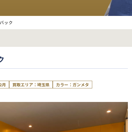
ツバック
ク
2月
買取エリア：埼玉県
カラー：ガンメタ