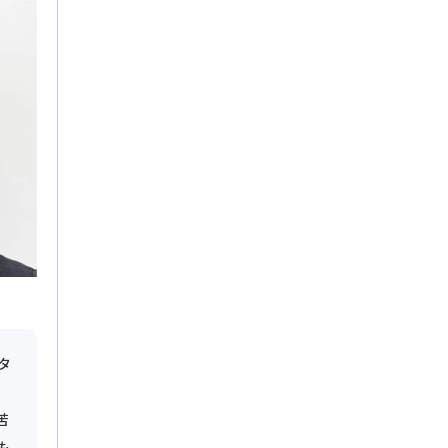
タ
苦
も