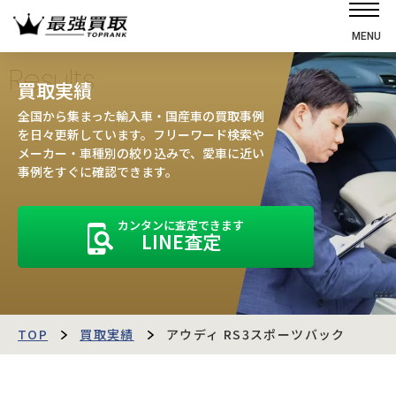
MENU
ホーム
Results
買取実績
選ばれる理由
全国から集まった輸入車・国産車の買取事例
高価買取の仕組み
を日々更新しています。フリーワード検索や
メーカー・車種別の絞り込みで、愛車に近い
売却の流れ
事例をすぐに確認できます。
買取強化車
カンタンに査定できます
買取実績
LINE査定
お客様の声
店舗・スタッフ紹介
運営会社
最強買取マガジン
TOP
買取実績
アウディ RS3スポーツバック