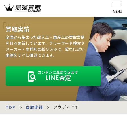
MENU
ホーム
Results
買取実績
選ばれる理由
全国から集まった輸入車・国産車の買取事例
高価買取の仕組み
を日々更新しています。フリーワード検索や
メーカー・車種別の絞り込みで、愛車に近い
売却の流れ
事例をすぐに確認できます。
買取強化車
カンタンに査定できます
買取実績
LINE査定
お客様の声
店舗・スタッフ紹介
運営会社
最強買取マガジン
TOP
買取実績
アウディ TT