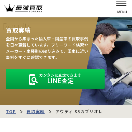
MENU
ホーム
Results
買取実績
選ばれる理由
全国から集まった輸入車・国産車の買取事例
高価買取の仕組み
を日々更新しています。フリーワード検索や
メーカー・車種別の絞り込みで、愛車に近い
売却の流れ
事例をすぐに確認できます。
買取強化車
カンタンに査定できます
買取実績
LINE査定
お客様の声
店舗・スタッフ紹介
運営会社
最強買取マガジン
TOP
買取実績
アウディ S5カブリオレ