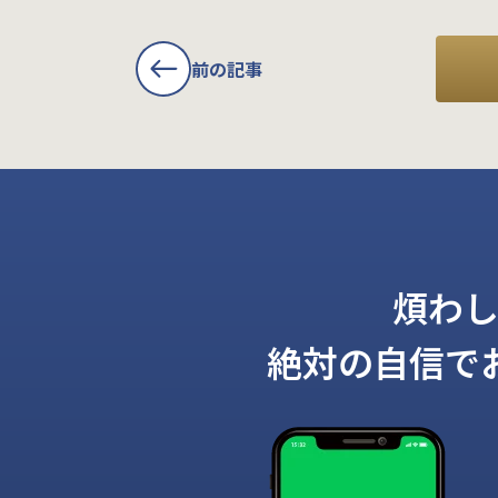
前の記事
煩わ
絶対の自信で