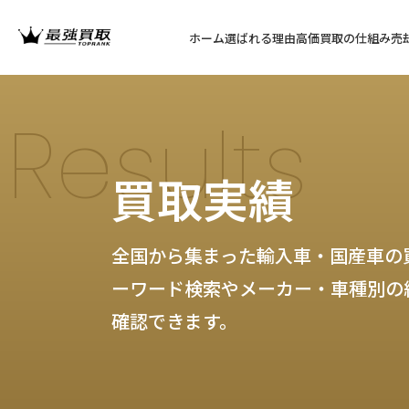
ホーム
選ばれる理由
高価買取の仕組み
売
Results
買取実績
全国から集まった輸入車・国産車の
ーワード検索やメーカー・車種別の
確認できます。