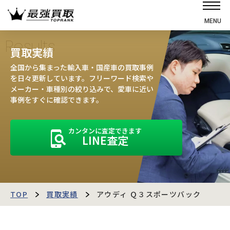
MENU
ホーム
Results
買取実績
選ばれる理由
全国から集まった輸入車・国産車の買取事例
高価買取の仕組み
を日々更新しています。フリーワード検索や
メーカー・車種別の絞り込みで、愛車に近い
売却の流れ
事例をすぐに確認できます。
買取強化車
カンタンに査定できます
買取実績
LINE査定
お客様の声
店舗・スタッフ紹介
運営会社
最強買取マガジン
TOP
買取実績
アウディ Ｑ３スポーツバック