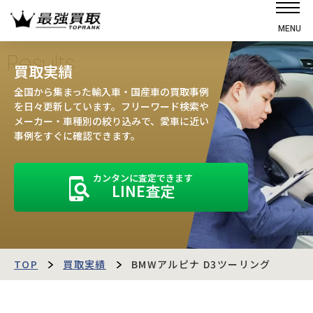
MENU
ホーム
Results
買取実績
選ばれる理由
全国から集まった輸入車・国産車の買取事例
高価買取の仕組み
を日々更新しています。フリーワード検索や
メーカー・車種別の絞り込みで、愛車に近い
売却の流れ
事例をすぐに確認できます。
買取強化車
カンタンに査定できます
買取実績
LINE査定
お客様の声
店舗・スタッフ紹介
運営会社
最強買取マガジン
TOP
買取実績
BMWアルピナ D3ツーリング