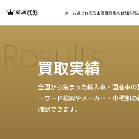
ホーム
選ばれる理由
高価買取の仕組み
売
Results
買取実績
全国から集まった輸入車・国産車の
ーワード検索やメーカー・車種別の
確認できます。