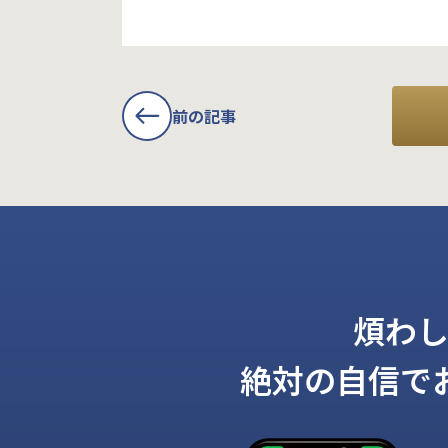
前の記事
煩わ
絶対の自信で