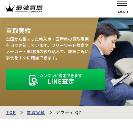
MENU
ホーム
Results
買取実績
選ばれる理由
全国から集まった輸入車・国産車の買取事例
高価買取の仕組み
を日々更新しています。フリーワード検索や
メーカー・車種別の絞り込みで、愛車に近い
売却の流れ
事例をすぐに確認できます。
買取強化車
カンタンに査定できます
買取実績
LINE査定
お客様の声
店舗・スタッフ紹介
運営会社
最強買取マガジン
TOP
買取実績
アウディ Q7