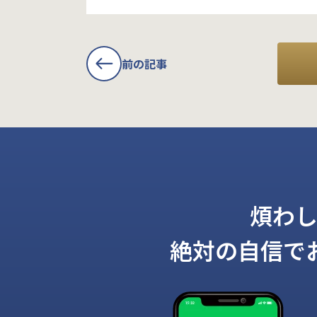
前の記事
煩わ
絶対の自信で