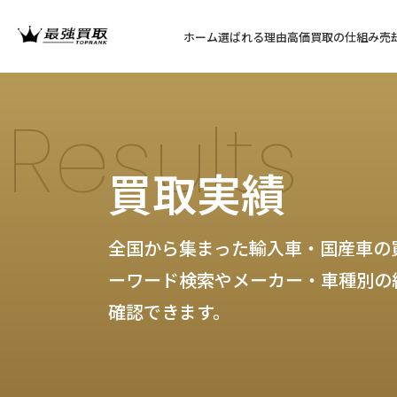
ホーム
選ばれる理由
高価買取の仕組み
売
Results
買取実績
全国から集まった輸入車・国産車の
ーワード検索やメーカー・車種別の
確認できます。