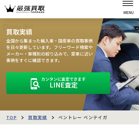
MENU
ホーム
Results
買取実績
選ばれる理由
全国から集まった輸入車・国産車の買取事例
高価買取の仕組み
を日々更新しています。フリーワード検索や
メーカー・車種別の絞り込みで、愛車に近い
売却の流れ
事例をすぐに確認できます。
買取強化車
カンタンに査定できます
買取実績
LINE査定
お客様の声
店舗・スタッフ紹介
運営会社
最強買取マガジン
TOP
買取実績
ベントレー ベンテイガ