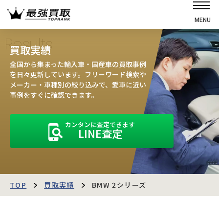
MENU
ホーム
Results
買取実績
選ばれる理由
全国から集まった輸入車・国産車の買取事例
高価買取の仕組み
を日々更新しています。フリーワード検索や
メーカー・車種別の絞り込みで、愛車に近い
売却の流れ
事例をすぐに確認できます。
買取強化車
カンタンに査定できます
買取実績
LINE査定
お客様の声
店舗・スタッフ紹介
運営会社
最強買取マガジン
TOP
買取実績
BMW 2シリーズ