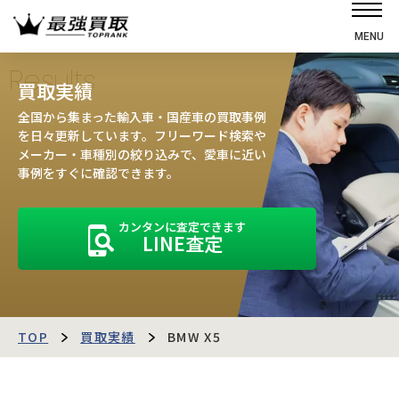
MENU
ホーム
Results
買取実績
選ばれる理由
全国から集まった輸入車・国産車の買取事例
高価買取の仕組み
を日々更新しています。フリーワード検索や
メーカー・車種別の絞り込みで、愛車に近い
売却の流れ
事例をすぐに確認できます。
買取強化車
カンタンに査定できます
買取実績
LINE査定
お客様の声
店舗・スタッフ紹介
運営会社
最強買取マガジン
TOP
買取実績
BMW X5