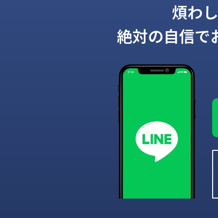
煩わ
絶対の自信で