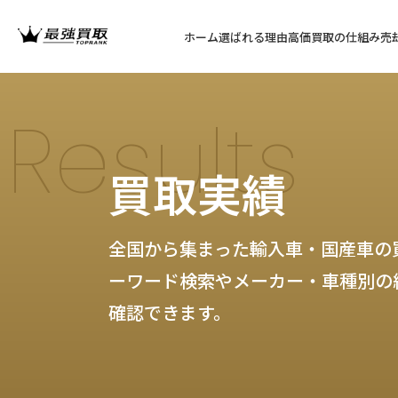
ホーム
選ばれる理由
高価買取の仕組み
売
Results
買取実績
全国から集まった輸入車・国産車の
ーワード検索やメーカー・車種別の
確認できます。