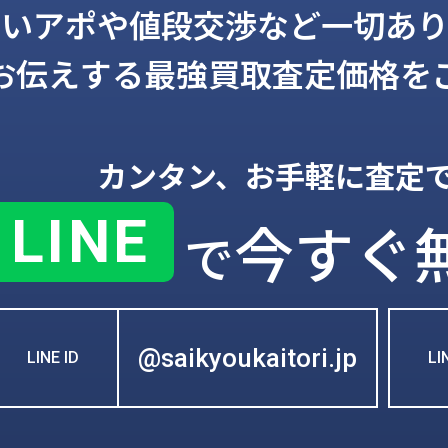
しいアポや値段交渉など一切あり
お伝えする
最強買取査定価格を
カンタン、お手軽に査定
LINE
今すぐ
で
@saikyoukaitori.jp
LINE ID
L