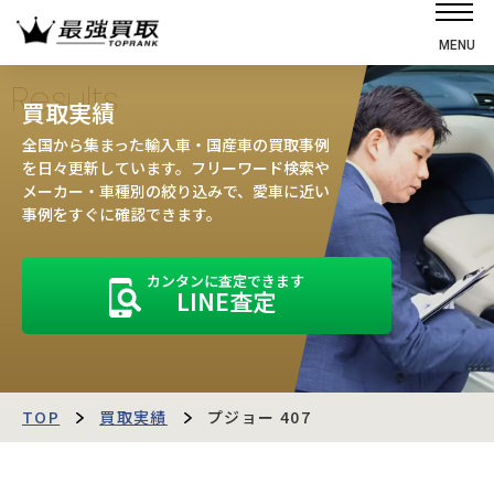
MENU
ホーム
Results
買取実績
選ばれる理由
全国から集まった輸入車・国産車の買取事例
高価買取の仕組み
を日々更新しています。フリーワード検索や
メーカー・車種別の絞り込みで、愛車に近い
売却の流れ
事例をすぐに確認できます。
買取強化車
カンタンに査定できます
買取実績
LINE査定
お客様の声
店舗・スタッフ紹介
運営会社
最強買取マガジン
TOP
買取実績
プジョー 407