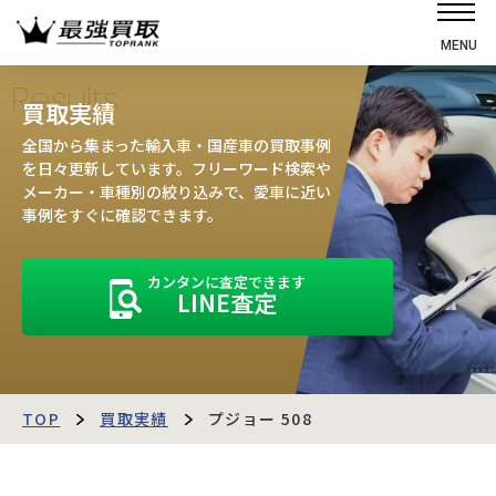
MENU
ホーム
Results
買取実績
選ばれる理由
全国から集まった輸入車・国産車の買取事例
高価買取の仕組み
を日々更新しています。フリーワード検索や
メーカー・車種別の絞り込みで、愛車に近い
売却の流れ
事例をすぐに確認できます。
買取強化車
カンタンに査定できます
買取実績
LINE査定
お客様の声
店舗・スタッフ紹介
運営会社
最強買取マガジン
TOP
買取実績
プジョー 508