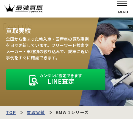
MENU
ホーム
Results
買取実績
選ばれる理由
全国から集まった輸入車・国産車の買取事例
高価買取の仕組み
を日々更新しています。フリーワード検索や
メーカー・車種別の絞り込みで、愛車に近い
売却の流れ
事例をすぐに確認できます。
買取強化車
カンタンに査定できます
買取実績
LINE査定
お客様の声
店舗・スタッフ紹介
運営会社
最強買取マガジン
TOP
買取実績
BMW 1シリーズ