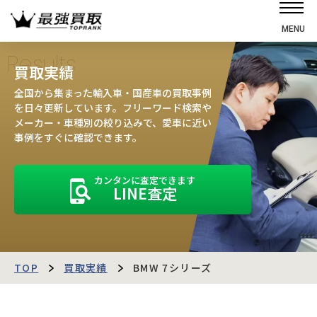
MENU
ホーム
Results
買取実績
選ばれる理由
全国から集まった輸入車・国産車の買取事例
高価買取の仕組み
を日々更新しています。フリーワード検索や
メーカー・車種別の絞り込みで、愛車に近い
売却の流れ
事例をすぐに確認できます。
買取強化車
カンタンに査定できます
買取実績
LINE査定
お客様の声
店舗・スタッフ紹介
運営会社
最強買取マガジン
TOP
買取実績
BMW 7シリーズ