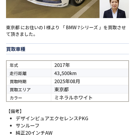
東京都
にお住いの
I
様より
「
BMW 7シリーズ
」を買取させ
て頂きました。
買取車種
2017年
年式
43,500km
走行距離
2025年08月
買取時期
東京都
買取エリア
ミネラルホワイト
カラー
【備考】
デザインピュアエクセレンスPKG
サンルーフ
純正20インチAW