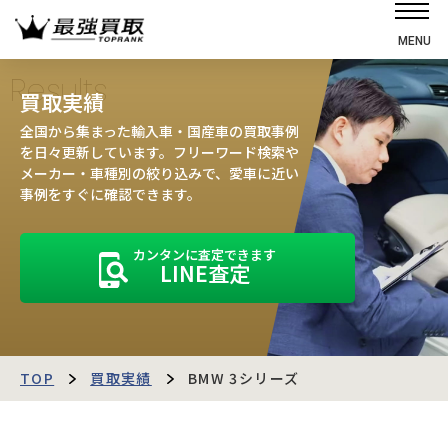
MENU
ホーム
Results
買取実績
選ばれる理由
全国から集まった輸入車・国産車の買取事例
高価買取の仕組み
を日々更新しています。フリーワード検索や
メーカー・車種別の絞り込みで、愛車に近い
売却の流れ
事例をすぐに確認できます。
買取強化車
カンタンに査定できます
買取実績
LINE査定
お客様の声
店舗・スタッフ紹介
運営会社
最強買取マガジン
TOP
買取実績
BMW 3シリーズ