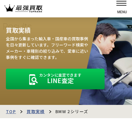
MENU
ホーム
Results
買取実績
選ばれる理由
全国から集まった輸入車・国産車の買取事例
高価買取の仕組み
を日々更新しています。フリーワード検索や
メーカー・車種別の絞り込みで、愛車に近い
売却の流れ
事例をすぐに確認できます。
買取強化車
カンタンに査定できます
買取実績
LINE査定
お客様の声
店舗・スタッフ紹介
運営会社
最強買取マガジン
TOP
買取実績
BMW 2シリーズ