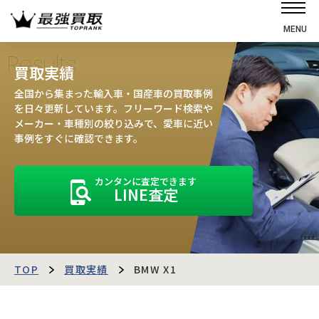
MENU
ホーム
Results
買取実績
選ばれる理由
全国から集まった輸入車・国産車の買取事例
高価買取の仕組み
を日々更新しています。フリーワード検索や
メーカー・車種別の絞り込みで、愛車に近い
売却の流れ
事例をすぐに確認できます。
買取強化車
カンタンに査定できます
買取実績
LINE査定
お客様の声
店舗・スタッフ紹介
運営会社
最強買取マガジン
TOP
買取実績
BMW X1