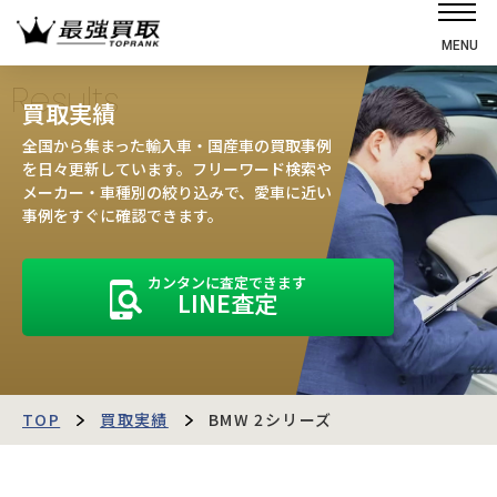
MENU
ホーム
Results
買取実績
選ばれる理由
全国から集まった輸入車・国産車の買取事例
高価買取の仕組み
を日々更新しています。フリーワード検索や
メーカー・車種別の絞り込みで、愛車に近い
売却の流れ
事例をすぐに確認できます。
買取強化車
カンタンに査定できます
買取実績
LINE査定
お客様の声
店舗・スタッフ紹介
運営会社
最強買取マガジン
TOP
買取実績
BMW 2シリーズ