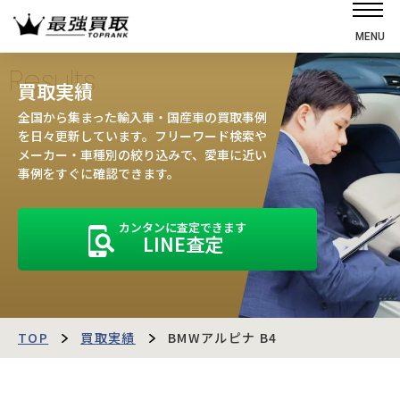
MENU
ホーム
Results
買取実績
選ばれる理由
全国から集まった輸入車・国産車の買取事例
高価買取の仕組み
を日々更新しています。フリーワード検索や
メーカー・車種別の絞り込みで、愛車に近い
売却の流れ
事例をすぐに確認できます。
買取強化車
カンタンに査定できます
買取実績
LINE査定
お客様の声
店舗・スタッフ紹介
運営会社
最強買取マガジン
TOP
買取実績
BMWアルピナ B4