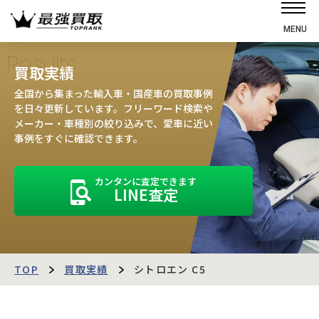
MENU
ホーム
Results
買取実績
選ばれる理由
全国から集まった輸入車・国産車の買取事例
高価買取の仕組み
を日々更新しています。フリーワード検索や
メーカー・車種別の絞り込みで、愛車に近い
売却の流れ
事例をすぐに確認できます。
買取強化車
カンタンに査定できます
買取実績
LINE査定
お客様の声
店舗・スタッフ紹介
運営会社
最強買取マガジン
TOP
買取実績
シトロエン C5