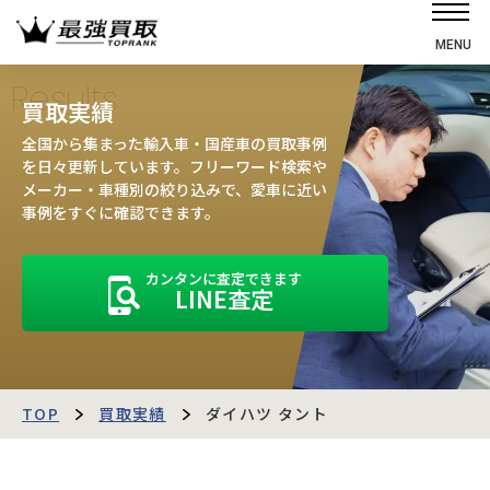
MENU
ホーム
Results
買取実績
選ばれる理由
全国から集まった輸入車・国産車の買取事例
高価買取の仕組み
を日々更新しています。フリーワード検索や
メーカー・車種別の絞り込みで、愛車に近い
売却の流れ
事例をすぐに確認できます。
買取強化車
カンタンに査定できます
買取実績
LINE査定
お客様の声
店舗・スタッフ紹介
運営会社
最強買取マガジン
TOP
買取実績
ダイハツ タント