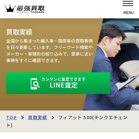
MENU
ホーム
Results
買取実績
選ばれる理由
全国から集まった輸入車・国産車の買取事例
高価買取の仕組み
を日々更新しています。フリーワード検索や
メーカー・車種別の絞り込みで、愛車に近い
売却の流れ
事例をすぐに確認できます。
買取強化車
カンタンに査定できます
買取実績
LINE査定
お客様の声
店舗・スタッフ紹介
運営会社
最強買取マガジン
TOP
買取実績
フィアット 500(チンクエチェン
ト)