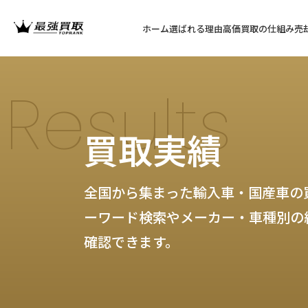
ホーム
選ばれる理由
高価買取の仕組み
売
Results
買取実績
全国から集まった輸入車・国産車の
ーワード検索やメーカー・車種別の
確認できます。