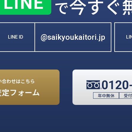
LINE
今すぐ
で
@saikyoukaitori.jp
LINE ID
L
い合わせはこちら
査定フォーム
年中無休
受付