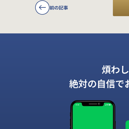
前の記事
煩わ
絶対の自信で