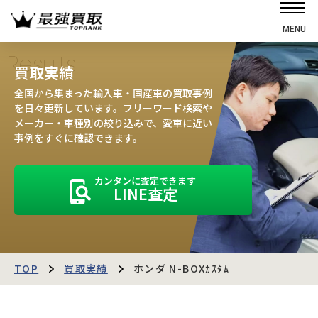
MENU
ホーム
Results
買取実績
選ばれる理由
全国から集まった輸入車・国産車の買取事例
高価買取の仕組み
を日々更新しています。フリーワード検索や
メーカー・車種別の絞り込みで、愛車に近い
売却の流れ
事例をすぐに確認できます。
買取強化車
カンタンに査定できます
買取実績
LINE査定
お客様の声
店舗・スタッフ紹介
運営会社
最強買取マガジン
TOP
買取実績
ホンダ N-BOXｶｽﾀﾑ