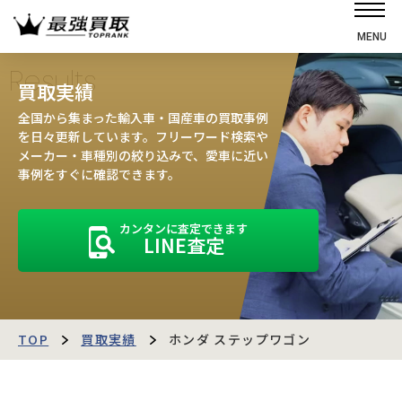
MENU
ホーム
Results
買取実績
選ばれる理由
全国から集まった輸入車・国産車の買取事例
高価買取の仕組み
を日々更新しています。フリーワード検索や
メーカー・車種別の絞り込みで、愛車に近い
売却の流れ
事例をすぐに確認できます。
買取強化車
カンタンに査定できます
買取実績
LINE査定
お客様の声
店舗・スタッフ紹介
運営会社
最強買取マガジン
TOP
買取実績
ホンダ ステップワゴン