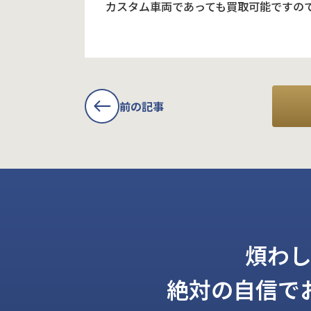
カスタム車両であっても買取可能ですの
前の記事
煩わ
絶対の自信で