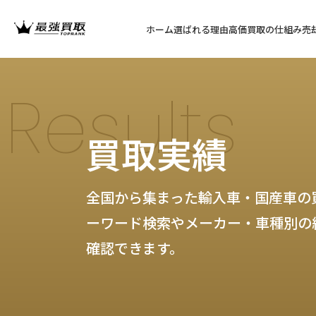
ホーム
選ばれる理由
高価買取の仕組み
売
Results
買取実績
全国から集まった輸入車・国産車の
ーワード検索やメーカー・車種別の
確認できます。