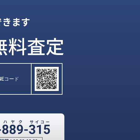
できます
無料査定
INEコード