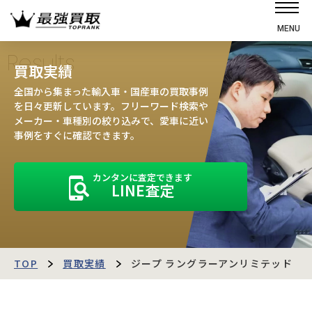
MENU
ホーム
Results
買取実績
選ばれる理由
全国から集まった輸入車・国産車の買取事例
高価買取の仕組み
を日々更新しています。フリーワード検索や
メーカー・車種別の絞り込みで、愛車に近い
売却の流れ
事例をすぐに確認できます。
買取強化車
カンタンに査定できます
買取実績
LINE査定
お客様の声
店舗・スタッフ紹介
運営会社
最強買取マガジン
TOP
買取実績
ジープ ラングラーアンリミテッド