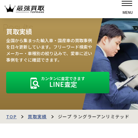
MENU
ホーム
Results
買取実績
選ばれる理由
全国から集まった輸入車・国産車の買取事例
高価買取の仕組み
を日々更新しています。フリーワード検索や
メーカー・車種別の絞り込みで、愛車に近い
売却の流れ
事例をすぐに確認できます。
買取強化車
カンタンに査定できます
買取実績
LINE査定
お客様の声
店舗・スタッフ紹介
運営会社
最強買取マガジン
TOP
買取実績
ジープ ラングラーアンリミテッド