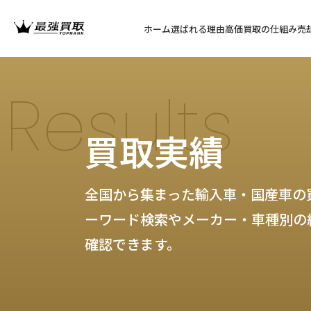
ホーム
選ばれる理由
高価買取の仕組み
売
Results
買取実績
全国から集まった輸入車・国産車の
ーワード検索やメーカー・車種別の
確認できます。