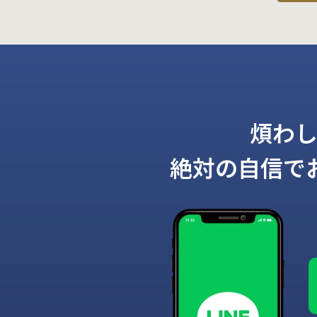
煩わ
絶対の自信で