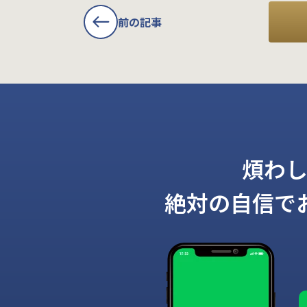
前の記事
煩わ
絶対の自信で