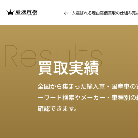
ホーム
選ばれる理由
高価買取の仕組み
売
Results
買取実績
全国から集まった輸入車・国産車の
ーワード検索やメーカー・車種別の
確認できます。