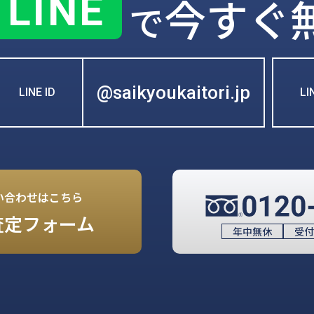
LINE
今すぐ
で
@saikyoukaitori.jp
LINE ID
L
い合わせはこちら
査定フォーム
年中無休
受付