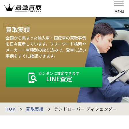
MENU
ホーム
Results
買取実績
選ばれる理由
全国から集まった輸入車・国産車の買取事例
高価買取の仕組み
を日々更新しています。フリーワード検索や
メーカー・車種別の絞り込みで、愛車に近い
売却の流れ
事例をすぐに確認できます。
買取強化車
カンタンに査定できます
買取実績
LINE査定
お客様の声
店舗・スタッフ紹介
運営会社
最強買取マガジン
TOP
買取実績
ランドローバー ディフェンダー