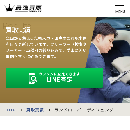
MENU
ホーム
Results
買取実績
選ばれる理由
全国から集まった輸入車・国産車の買取事例
高価買取の仕組み
を日々更新しています。フリーワード検索や
メーカー・車種別の絞り込みで、愛車に近い
売却の流れ
事例をすぐに確認できます。
買取強化車
カンタンに査定できます
買取実績
LINE査定
お客様の声
店舗・スタッフ紹介
運営会社
最強買取マガジン
TOP
買取実績
ランドローバー ディフェンダー