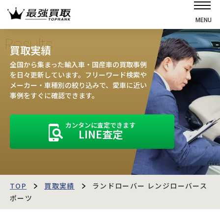
MENU
ホーム
Results
買取実績
選ばれる理由
全国から集まった輸入車・国産車の買取事例
高価買取の仕組み
を日々更新しています。フリーワード検索や
メーカー・車種別の絞り込みで、愛車に近い
売却の流れ
事例をすぐに確認できます。
買取強化車
カンタンに査定できます
買取実績
LINE査定
お客様の声
店舗・スタッフ紹介
運営会社
最強買取マガジン
TOP
買取実績
ランドローバー レンジローバース
ポーツ