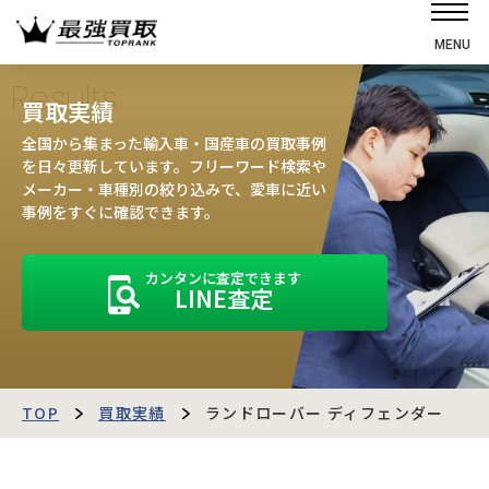
MENU
ホーム
Results
買取実績
選ばれる理由
全国から集まった輸入車・国産車の買取事例
高価買取の仕組み
を日々更新しています。フリーワード検索や
メーカー・車種別の絞り込みで、愛車に近い
売却の流れ
事例をすぐに確認できます。
買取強化車
カンタンに査定できます
買取実績
LINE査定
お客様の声
店舗・スタッフ紹介
運営会社
最強買取マガジン
TOP
買取実績
ランドローバー ディフェンダー