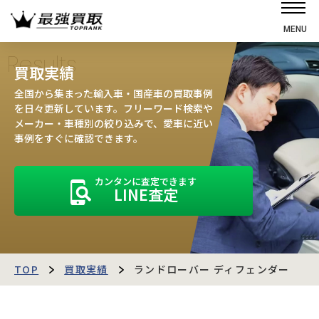
MENU
ホーム
Results
買取実績
選ばれる理由
全国から集まった輸入車・国産車の買取事例
高価買取の仕組み
を日々更新しています。フリーワード検索や
メーカー・車種別の絞り込みで、愛車に近い
売却の流れ
事例をすぐに確認できます。
買取強化車
カンタンに査定できます
買取実績
LINE査定
お客様の声
店舗・スタッフ紹介
運営会社
最強買取マガジン
TOP
買取実績
ランドローバー ディフェンダー