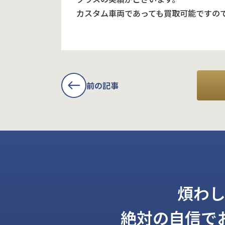
カスタム車両であっても買取可能ですの
前の記事
煩わ
絶対の自信で